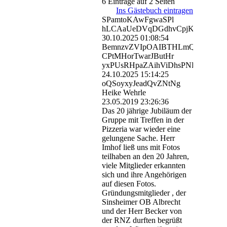
6 Einträge auf 2 Seiten
Ins Gästebuch eintragen
SPamtoKAwFgwaSPl
hLCAaUeDVqDGdhvCpjKImo
30.10.2025
01:08:54
BemnzvZVIpOAIBTHLmQ
CPtMHorTwarJButHr
yxPUsRHpaZAihViDhsPNKVp
24.10.2025
15:14:25
oQSoyxyJeadQvZNtNg
Heike Wehrle
23.05.2019
23:26:36
Das 20 jährige Jubiläum der
Gruppe mit Treffen in der
Pizzeria war wieder eine
gelungene Sache. Herr
Imhof ließ uns mit Fotos
teilhaben an den 20 Jahren,
viele Mitglieder erkannten
sich und ihre Angehörigen
auf diesen Fotos.
Gründungsmitglieder , der
Sinsheimer OB Albrecht
und der Herr Becker von
der RNZ durften begrüßt